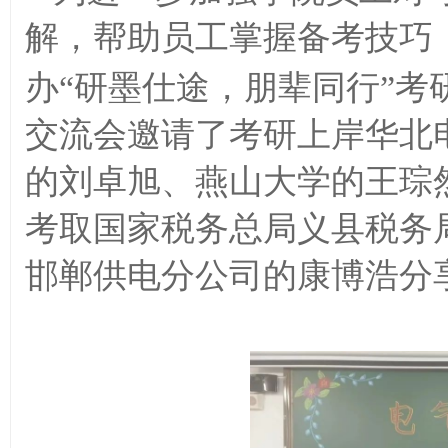
解，帮助员工掌握备考技巧
办“研墨仕途，朋辈同行”
交流会邀请了考研上岸华北
的刘卓旭、燕山大学的王琮
考取国家税务总局义县税务
邯郸供电分公司的康博浩分