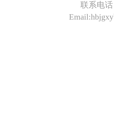
联系电话：0
Email:hbjgxy