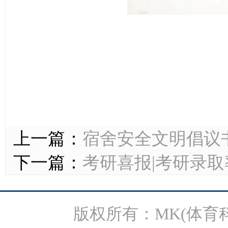
上一篇：
宿舍安全文明倡议
下一篇：
考研喜报|考研录取
版权所有：MK(体育