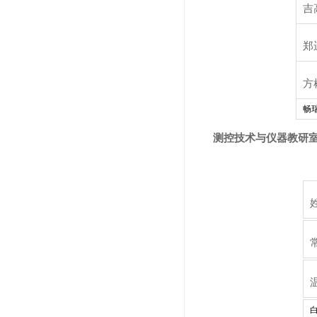
吉
郑
方
畅
测控技术与仪器教研