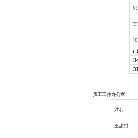
史
贾
张
代
乔
乔
员工工作办公室
姓名
王甜甜