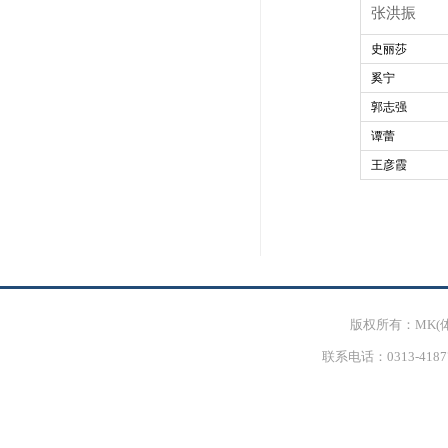
张洪振
史丽莎
奚宁
郭志强
谭蕾
王彦霞
版权所有：MK(
联系电话：0313-4187758 