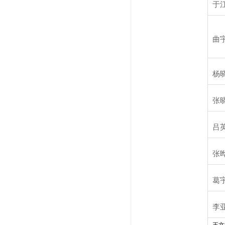
于
曲
杨
张
吕
张
葛
李