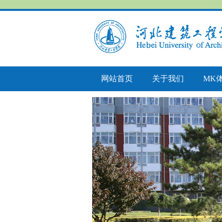
网站首页
关于我们
MK