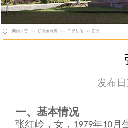
网站首页
>>
研究生教育
>>
导师队伍
>> 正文
发布日期
一、基本情况
张红岭，女，
年
月
1979
1
0