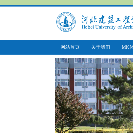
网站首页
关于我们
MK