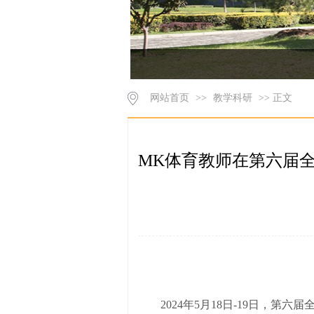
网站首页
>>
教学科研
>> 正文
MK体育教师在第六届
2024
年
5
月
18
日
-19
日，第六届