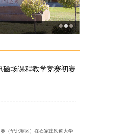
电磁场课程教学竞赛初赛
初赛（华北赛区）在石家庄铁道大学