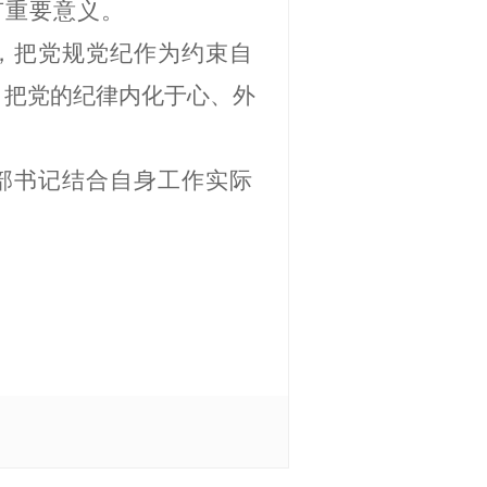
有重要意义。
，把党规党纪
作为约束自
，
把党的纪律内化于心、外
部书记
结合自身工作实际