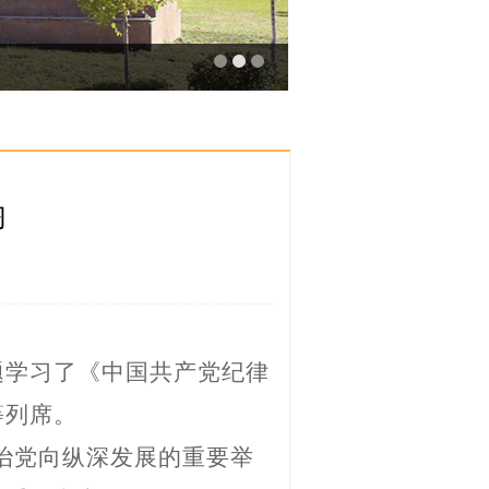
习
题学习了
《中国共产党纪律
等列席
。
治党向纵深发展的重要举