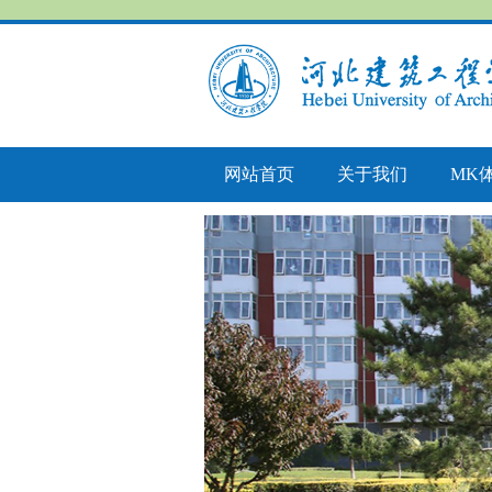
网站首页
关于我们
MK