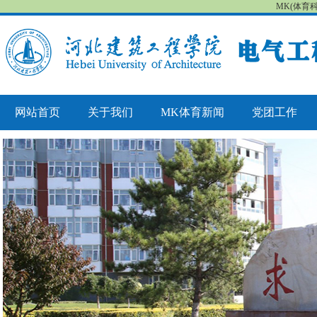
MK(体育
网站首页
关于我们
MK体育新闻
党团工作