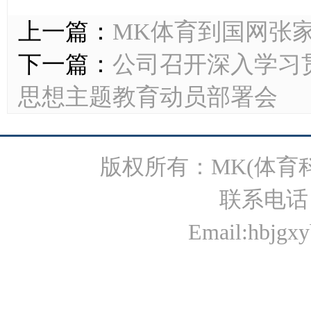
上一篇：
MK体育到国网张
下一篇：
公司召开深入学习
思想主题教育动员部署会
版权所有：MK(体育
联系电话：0
Email:hbjgxy